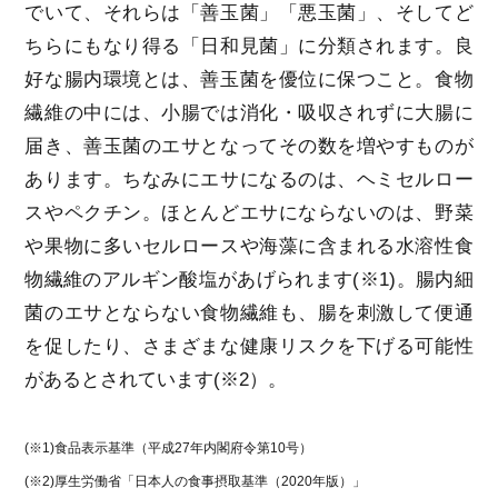
でいて、それらは「善玉菌」「悪玉菌」、そしてど
ちらにもなり得る「日和見菌」に分類されます。良
好な腸内環境とは、善玉菌を優位に保つこと。食物
繊維の中には、小腸では消化・吸収されずに大腸に
届き、善玉菌のエサとなってその数を増やすものが
あります。ちなみにエサになるのは、ヘミセルロー
スやペクチン。ほとんどエサにならないのは、野菜
や果物に多いセルロースや海藻に含まれる水溶性食
物繊維のアルギン酸塩があげられます(※1)。腸内細
菌のエサとならない食物繊維も、腸を刺激して便通
を促したり、さまざまな健康リスクを下げる可能性
があるとされています(※2）。
(※1)食品表示基準（平成27年内閣府令第10号）
(※2)厚生労働省「日本人の食事摂取基準（2020年版）」