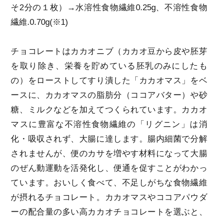
そ2分の１枚）→水溶性食物繊維0.25g、不溶性食物
繊維.0.70g(※1)
チョコレートはカカオニブ（カカオ豆から皮や胚芽
を取り除き、栄養を貯めている胚乳のみにしたも
の）をローストしてすり潰した「カカオマス」をベ
ースに、カカオマスの脂肪分（ココアバター）や砂
糖、ミルクなどを加えてつくられています。カカオ
マスに豊富な不溶性食物繊維の「リグニン」は消
化・吸収されず、大腸に達します。腸内細菌で分解
されませんが、便のカサを増やす材料になって大腸
のぜん動運動を活発化し、便通を促すことがわかっ
ています。おいしく食べて、不足しがちな食物繊維
が摂れるチョコレート。カカオマスやココアパウダ
ーの配合量の多い高カカオチョコレートを選ぶと、