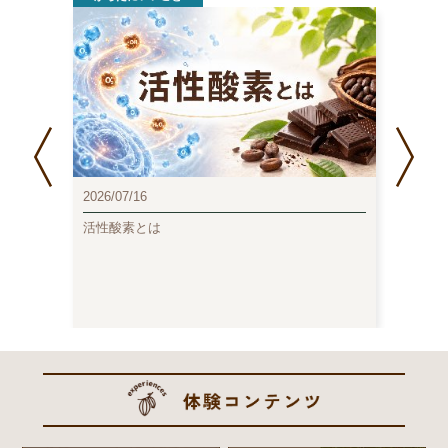
2026/07/16
2025/1
活性酸素とは
高カカ
味方！
？効果・