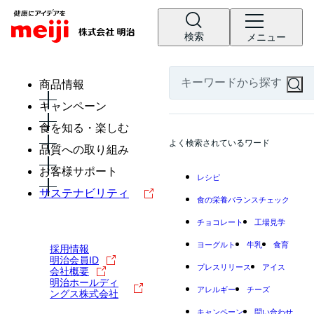
検索
メニュー
商品情報
キャンペーン
食を知る・楽しむ
よく検索されているワード
品質への取り組み
お客様サポート
レシピ
サステナビリティ
食の栄養バランスチェック
チョコレート
工場見学
ヨーグルト
牛乳
食育
採用情報
明治会員ID
プレスリリース
アイス
会社概要
明治ホールディ
アレルギー
チーズ
ングス株式会社
キャンペーン
問い合わせ