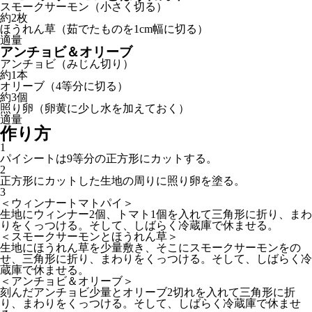
スモークサーモン（小さく切る）
約2枚
ほうれん草（茹でたものを1cm幅に切る）
適量
アンチョビ＆オリーブ
アンチョビ（みじん切り）
約1本
オリーブ（4等分に切る）
約3個
照り卵（卵黄に少し水を加えておく）
適量
作り方
1
パイシートは9等分の正方形にカットする。
2
正方形にカットした生地の周りに照り卵を塗る。
3
＜ウィンナートマトパイ＞
生地にウィンナー2個、トマト1個を入れて三角形に折り、まわ
りをくっつける。そして、しばらく冷蔵庫で休ませる。
＜スモークサーモンとほうれん草＞
生地にほうれん草を少量敷き、そこにスモークサーモンをの
せ、三角形に折り、まわりをくっつける。そして、しばらく冷
蔵庫で休ませる。
＜アンチョビ＆オリーブ＞
刻んだアンチョビ少量とオリーブ2切れを入れて三角形に折
り、まわりをくっつける。そして、しばらく冷蔵庫で休ませ