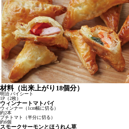
材料
（出来上がり18個分）
明治 パイシート
1P（2枚）
ウィンナートマトパイ
ウィンナー（1cm幅に切る）
約2本
プチトマト（半分に切る）
約6個
スモークサーモンとほうれん草