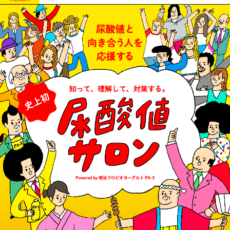
TOP
教えて！尿酸値先生
尿酸値掲示板
尿酸値ドリル
尿酸値サロン入会方法
尿酸値に向き合う皆さまへ