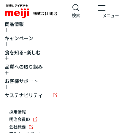
検索
メニュー
商品情報
キャンペーン
食を知る・楽しむ
品質への取り組み
お客様サポート
レシピ
食の栄養バランスチェック
チョコレート
工場見学
サステナビリティ
ヨーグルト
牛乳
食育
プレスリリース
アイス
採用情報
アレルギー
チーズ
キャンペーン
明治会員ID
会社概要
問い合わせ