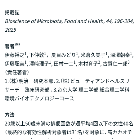
掲載誌
Bioscience of Microbiota, Food and Health, 44, 196-204,
2025
※5
著者
1
1
1
1
1
伊藤裕之
, 下仲敦
，夏目みどり
, 米倉久美子
, 深澤朝幸
,
1
1
1
2
3
伊藤聡美
, 澤﨑理子
, 田村一二
, 木村育子
, 古賀仁一郎
（責任著者）
1.（株）明治 研究本部、2.（株）ビューティアンドヘルスリ
サーチ 臨床研究部 、3.帝京大学 理工学部 総合理工学科
環境バイオテクノロジーコース
方法
20歳以上50歳未満の排便回数が週平均4回以下の女性40名
（最終的な有効性解析対象者は31名）を対象に、高カカオチ