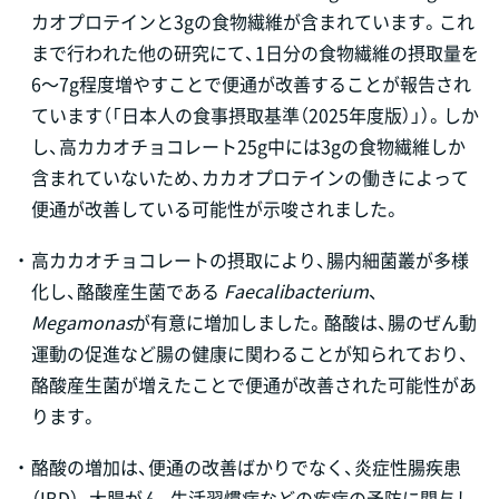
カオプロテインと3gの食物繊維が含まれています。これ
まで行われた他の研究にて、1日分の食物繊維の摂取量を
6～7g程度増やすことで便通が改善することが報告され
ています（「日本人の食事摂取基準（2025年度版）」）。しか
し、高カカオチョコレート25g中には3gの食物繊維しか
含まれていないため、カカオプロテインの働きによって
便通が改善している可能性が示唆されました。
・
高カカオチョコレートの摂取により、腸内細菌叢が多様
化し、酪酸産生菌である
Faecalibacterium
、
Megamonas
が有意に増加しました。酪酸は、腸のぜん動
運動の促進など腸の健康に関わることが知られており、
酪酸産生菌が増えたことで便通が改善された可能性があ
ります。
・
酪酸の増加は、便通の改善ばかりでなく、炎症性腸疾患
（IBD）、大腸がん、生活習慣病などの疾病の予防に関与し