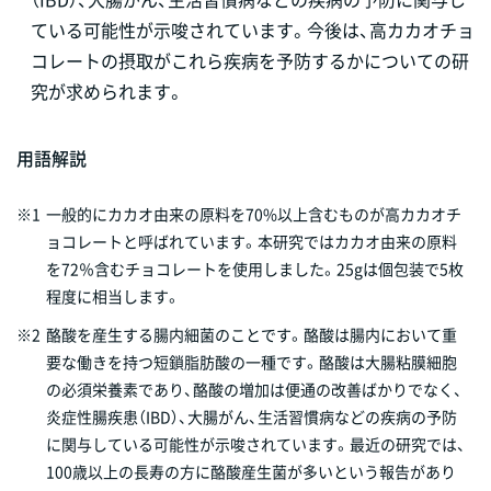
ている可能性が示唆されています。今後は、高カカオチョ
コレートの摂取がこれら疾病を予防するかについての研
究が求められます。
用語解説
※1
一般的にカカオ由来の原料を70%以上含むものが高カカオチ
ョコレートと呼ばれています。本研究ではカカオ由来の原料
を72％含むチョコレートを使用しました。25gは個包装で5枚
程度に相当します。
※2
酪酸を産生する腸内細菌のことです。酪酸は腸内において重
要な働きを持つ短鎖脂肪酸の一種です。酪酸は大腸粘膜細胞
の必須栄養素であり、酪酸の増加は便通の改善ばかりでなく、
炎症性腸疾患（IBD）、大腸がん、生活習慣病などの疾病の予防
に関与している可能性が示唆されています。最近の研究では、
100歳以上の長寿の方に酪酸産生菌が多いという報告があり