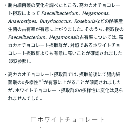
・
腸内細菌叢の変化を調べたところ、高カカオチョコレー
ト摂取によって
Faecalibacterium
、
Megamonas
、
Anaerostipes
、
Butyricicoccus
、
Roseburia
などの酪酸産
生菌の占有率が有意に上がりました。そのうち、摂取後の
Faecalibacterium
、
Megamonas
の占有率については、高
カカオチョコレート摂取群が、対照であるホワイトチョ
コレート摂取群よりも有意に高いことが確認されました
（図2参照）。
・
高カカオチョコレート摂取群では、摂取前後にて腸内細
※6
菌叢のα多様性
が有意に上がることが確認されました
が、ホワイトチョコレート摂取群のα多様性に変化は見ら
れませんでした。