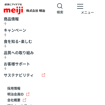
検索
メニュー
商品情報
キャンペーン
食を知る・楽しむ
品質への取り組み
お客様サポート
レシピ
食の栄養バランスチェック
チョコレート
工場見学
サステナビリティ
ヨーグルト
牛乳
食育
プレスリリース
アイス
採用情報
アレルギー
チーズ
キャンペーン
明治会員ID
会社概要
問い合わせ