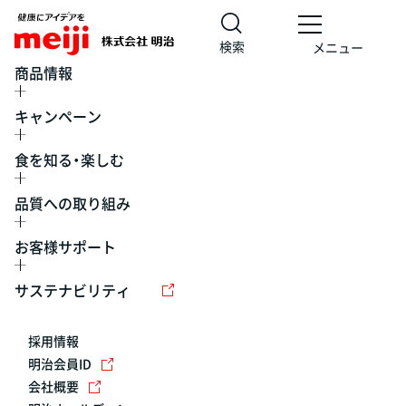
検索
メニュー
商品情報
キャンペーン
食を知る・楽しむ
品質への取り組み
お客様サポート
レシピ
食の栄養バランスチェック
チョコレート
工場見学
サステナビリティ
ヨーグルト
牛乳
食育
プレスリリース
アイス
採用情報
アレルギー
チーズ
キャンペーン
明治会員ID
会社概要
問い合わせ