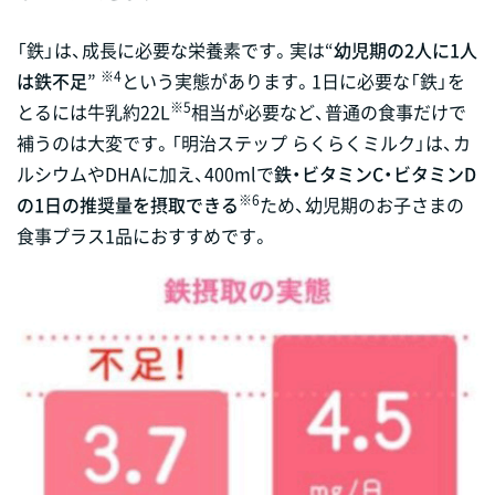
「鉄」は、成長に必要な栄養素です。実は“
幼児期の2人に1人
※4
は鉄不足
”
という実態があります。1日に必要な「鉄」を
※5
とるには牛乳約22L
相当が必要など、普通の食事だけで
補うのは大変です。「明治ステップ らくらくミルク」は、カ
ルシウムやDHAに加え、400mlで
鉄・ビタミンC・ビタミンD
※6
の1日の推奨量を摂取できる
ため、幼児期のお子さまの
食事プラス1品におすすめです。