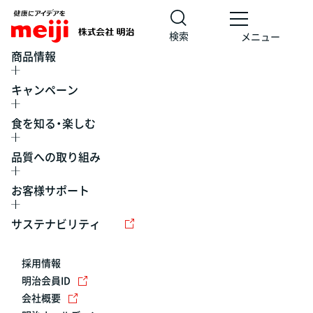
検索
メニュー
商品情報
キャンペーン
食を知る・楽しむ
品質への取り組み
お客様サポート
レシピ
食の栄養バランスチェック
チョコレート
工場見学
サステナビリティ
ヨーグルト
牛乳
食育
プレスリリース
アイス
採用情報
アレルギー
チーズ
キャンペーン
明治会員ID
会社概要
問い合わせ