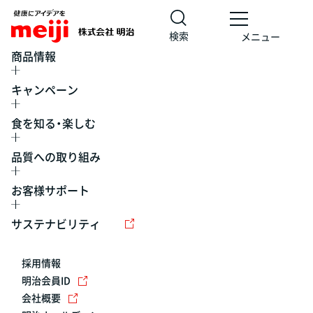
検索
メニュー
商品情報
キャンペーン
食を知る・楽しむ
品質への取り組み
お客様サポート
レシピ
食の栄養バランスチェック
チョコレート
工場見学
サステナビリティ
ヨーグルト
牛乳
食育
プレスリリース
アイス
採用情報
アレルギー
チーズ
キャンペーン
明治会員ID
会社概要
問い合わせ