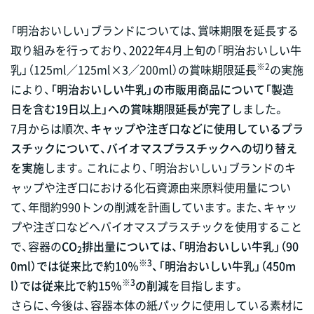
「明治おいしい」ブランドについては、賞味期限を延長する
取り組みを行っており、2022年4月上旬の「明治おいしい牛
※2
乳」（125ml／125ml×3／200ml）の賞味期限延長
の実施
により、
「明治おいしい牛乳」の市販用商品について「製造
日を含む19日以上」への賞味期限延長が完了
しました。
7月からは順次、
キャップや注ぎ口などに使用しているプラ
スチックについて、バイオマスプラスチックへの切り替え
を実施
します。これにより、「明治おいしい」ブランドのキ
ャップや注ぎ口における化石資源由来原料使用量につい
て、年間約990トンの削減を計画しています。また、キャッ
プや注ぎ口などへバイオマスプラスチックを使用すること
で、容器の
CO
排出量については、「明治おいしい牛乳」（90
2
※3
0ml）では従来比で約10％
、「明治おいしい牛乳」（450m
※3
l）では従来比で約15％
の削減
を目指します。
さらに、今後は、容器本体の紙パックに使用している素材に