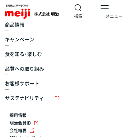
検索
メニュー
商品情報
キャンペーン
食を知る・楽しむ
品質への取り組み
お客様サポート
レシピ
食の栄養バランスチェック
チョコレート
工場見学
サステナビリティ
ヨーグルト
牛乳
食育
プレスリリース
アイス
採用情報
アレルギー
チーズ
キャンペーン
明治会員ID
会社概要
問い合わせ