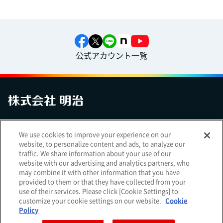
公式アカウント一覧
お問い合わせ
サイトマップ
個人情報保護について
電子公告
We use cookies to improve your experience on our
アクセシビリティへの対応方針
ご利用規約
明治グループのDX
website, to personalize content and ads, to analyze our
Cookie Settings
traffic. We share information about your use of our
website with our advertising and analytics partners, who
may combine it with other information that you have
provided to them or that they have collected from your
use of their services. Please click [Cookie Settings] to
（
｜
）
明治ホールディングス株式会社
EN
簡体
customize your cookie settings on our website.
Cookie
Meiji Seika ファルマ株式会社
Policy