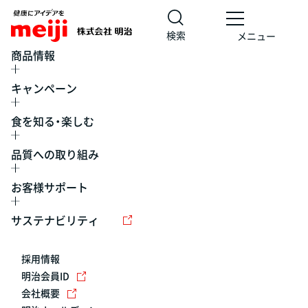
検索
メニュー
商品情報
キャンペーン
食を知る・楽しむ
品質への取り組み
お客様サポート
レシピ
食の栄養バランスチェック
チョコレート
工場見学
サステナビリティ
ヨーグルト
牛乳
食育
プレスリリース
アイス
採用情報
アレルギー
チーズ
キャンペーン
明治会員ID
会社概要
問い合わせ