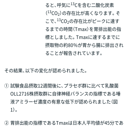
13
ると、呼気に
Cを含む二酸化炭素
13
（
CO
）の存在比が高くなります。そ
2
13
こで、
CO
の存在比がピークに達す
2
るまでの時間（Tmax）を胃排出能の指
標としました。Tmaxに達するまでに
摂取物の約80％が胃から腸に排出され
ることが報告されています。
その結果、以下の変化が認められました。
①
試験食品摂取12週間後に、プラセボ群に比べて乳酸菌
OLL2716株摂取群に自律神経バランスの指標である唾
液アミラーゼ濃度の有意な低下が認められました（図
1）。
②
胃排出能の指標であるTmaxは日本人平均値が45分であ