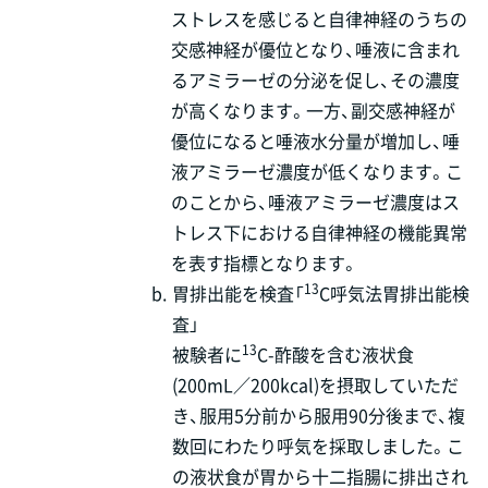
ストレスを感じると自律神経のうちの
交感神経が優位となり、唾液に含まれ
るアミラーゼの分泌を促し、その濃度
が高くなります。一方、副交感神経が
優位になると唾液水分量が増加し、唾
液アミラーゼ濃度が低くなります。こ
のことから、唾液アミラーゼ濃度はス
トレス下における自律神経の機能異常
を表す指標となります。
13
b.
胃排出能を検査「
C呼気法胃排出能検
査」
13
被験者に
C-酢酸を含む液状食
(200mL／200kcal)を摂取していただ
き、服用5分前から服用90分後まで、複
数回にわたり呼気を採取しました。こ
の液状食が胃から十二指腸に排出され