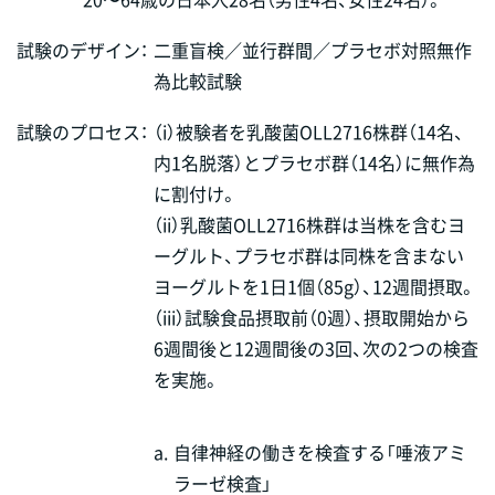
試験のデザイン：
二重盲検／並行群間／プラセボ対照無作
為比較試験
試験のプロセス：
（i）被験者を乳酸菌OLL2716株群（14名、
内1名脱落）とプラセボ群（14名）に無作為
に割付け。
（ii）乳酸菌OLL2716株群は当株を含むヨ
ーグルト、プラセボ群は同株を含まない
ヨーグルトを1日1個（85g）、12週間摂取。
（iii）試験食品摂取前（0週）、摂取開始から
6週間後と12週間後の3回、次の2つの検査
を実施。
a.
自律神経の働きを検査する「唾液アミ
ラーゼ検査」