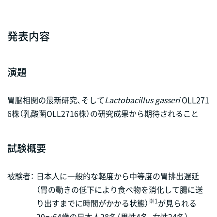
発表内容
演題
胃脳相関の最新研究、そして
Lactobacillus gasseri
OLL271
6株（乳酸菌OLL2716株）の研究成果から期待されること
試験概要
被験者：
日本人に一般的な軽度から中等度の胃排出遅延
（胃の動きの低下により食べ物を消化して腸に送
※1
り出すまでに時間がかかる状態）
が見られる
20〜64歳の日本人28名（男性4名、女性24名）。