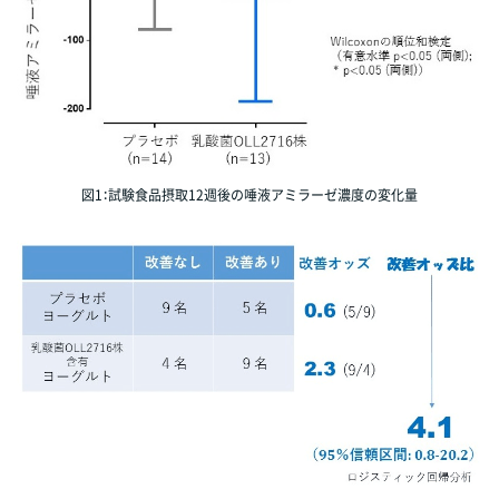
図1：試験食品摂取12週後の唾液アミラーゼ濃度の変化量