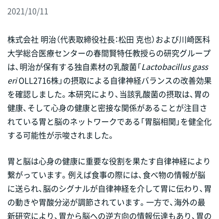
2021/10/11
株式会社 明治（代表取締役社長：松田 克也）および川崎医科
大学総合医療センターの春間賢特任教授らの研究グループ
は、明治が保有する独自素材の乳酸菌「
Lactobacillus gass
eri
OLL2716株」の摂取による自律神経バランスの改善効果
を確認しました。本研究により、当該乳酸菌の摂取は、胃の
健康、そして心身の健康と密接な関係があることが注目さ
れている胃と脳のネットワークである「胃脳相関」を健全化
する可能性が示唆されました。
胃と脳は心身の健康に重要な役割を果たす自律神経により
繋がっています。例えば食事の際には、食べ物の情報が脳
に送られ、脳のシグナルが自律神経を介して胃に伝わり、胃
の動きや胃酸分泌が調節されています。一方で、海外の最
新研究により、胃から脳への逆方向の情報伝達もあり、胃の