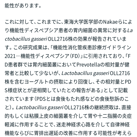
能性があります。
これに対して、これまでに、東海大学医学部のNakaeらによ
り機能性ディスぺプシア患者の胃内細菌の異常に対する
La
ctobacillus gasseri
OLL2716株の効果が報告されていま
す。この研究成果は、「機能性消化管疾患診療ガイドライン
2021―機能性ディスぺプシア（FD）」に引用されており、「F
D患者群では胃内細菌叢においてPrevotellaの相対量が健
常者と比較して少ないが、
Lactobacillus gasseri
OLL2716
株を含むヨーグルトの摂取により回復し、その相対量とPD
S様症状とが逆相関していたとの報告がある」として記載
されています（PDSとは食後もたれ感などの食後愁訴のこ
と）。
Lactobacillus gasseri
OLL2716株の継続摂取は、直接
的もしくは粘膜上皮の細菌叢を介して胃や十二指腸の炎症
軽減に作用することで、迷走神経求心路を介して自律神経
機能ならびに胃排出遅延の改善に作用する可能性が考えら