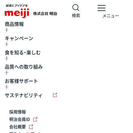
検索
メニュー
商品情報
キャンペーン
食を知る・楽しむ
品質への取り組み
お客様サポート
レシピ
食の栄養バランスチェック
チョコレート
工場見学
サステナビリティ
ヨーグルト
牛乳
食育
プレスリリース
アイス
採用情報
アレルギー
チーズ
キャンペーン
明治会員ID
会社概要
問い合わせ