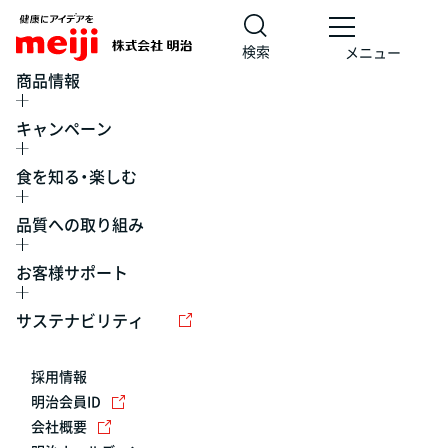
検索
メニュー
商品情報
キャンペーン
食を知る・楽しむ
品質への取り組み
お客様サポート
レシピ
食の栄養バランスチェック
チョコレート
工場見学
サステナビリティ
ヨーグルト
牛乳
食育
プレスリリース
アイス
採用情報
アレルギー
チーズ
キャンペーン
明治会員ID
会社概要
問い合わせ