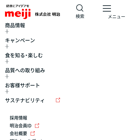
検索
メニュー
商品情報
キャンペーン
食を知る・楽しむ
品質への取り組み
お客様サポート
レシピ
食の栄養バランスチェック
チョコレート
工場見学
サステナビリティ
ヨーグルト
牛乳
食育
プレスリリース
アイス
採用情報
アレルギー
チーズ
キャンペーン
明治会員ID
会社概要
問い合わせ