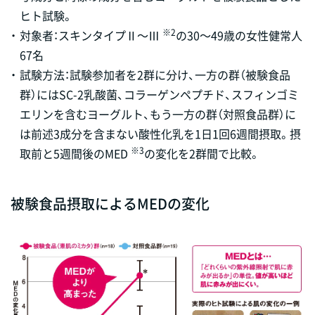
ヒト試験。
※2
・
対象者：スキンタイプⅡ～Ⅲ
の30～49歳の女性健常人
67名
・
試験方法：試験参加者を2群に分け、一方の群（被験食品
群）にはSC-2乳酸菌、コラーゲンペプチド、スフィンゴミ
エリンを含むヨーグルト、もう一方の群（対照食品群）に
は前述3成分を含まない酸性化乳を1日1回6週間摂取。摂
※3
取前と5週間後のMED
の変化を2群間で比較。
被験食品摂取によるMEDの変化