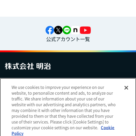
公式アカウント一覧
お問い合わせ
サイトマップ
個人情報保護について
電子公告
We use cookies to improve your experience on our
アクセシビリティへの対応方針
ご利用規約
明治グループのDX
website, to personalize content and ads, to analyze our
Cookie Settings
traffic. We share information about your use of our
website with our advertising and analytics partners, who
may combine it with other information that you have
provided to them or that they have collected from your
use of their services. Please click [Cookie Settings] to
（
｜
）
明治ホールディングス株式会社
EN
簡体
customize your cookie settings on our website.
Cookie
Meiji Seika ファルマ株式会社
Policy