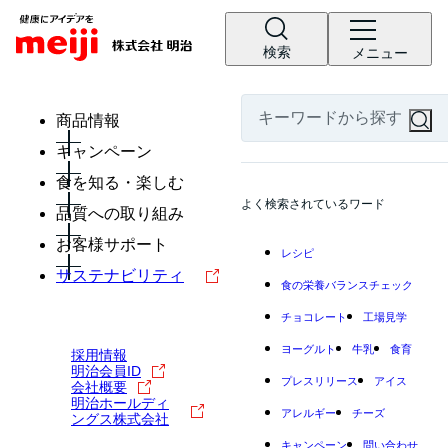
検索
メニュー
商品情報
キャンペーン
食を知る・楽しむ
よく検索されているワード
品質への取り組み
お客様サポート
レシピ
サステナビリティ
食の栄養バランスチェック
チョコレート
工場見学
ヨーグルト
牛乳
食育
採用情報
明治会員ID
プレスリリース
アイス
会社概要
明治ホールディ
アレルギー
チーズ
ングス株式会社
キャンペーン
問い合わせ