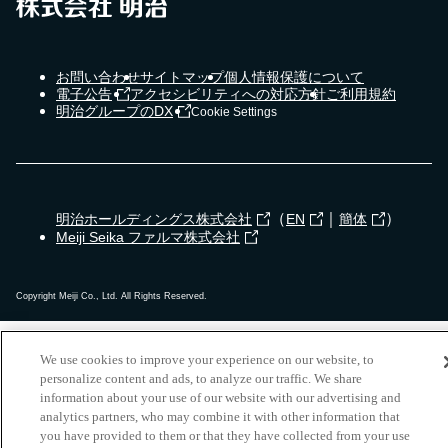
お問い合わせ
サイトマップ
個人情報保護について
電子公告
アクセシビリティへの対応方針
ご利用規約
明治グループのDX
Cookie Settings
（
｜
）
明治ホールディングス株式会社
EN
簡体
Meiji Seika ファルマ株式会社
Copyright Meiji Co., Ltd. All Rights Reserved.
We use cookies to improve your experience on our website, to
personalize content and ads, to analyze our traffic. We share
information about your use of our website with our advertising and
analytics partners, who may combine it with other information that
you have provided to them or that they have collected from your use