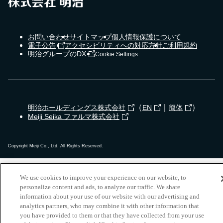
お問い合わせ
サイトマップ
個人情報保護について
電子公告
アクセシビリティへの対応方針
ご利用規約
明治グループのDX
Cookie Settings
（
｜
）
明治ホールディングス株式会社
EN
簡体
Meiji Seika ファルマ株式会社
Copyright Meiji Co., Ltd. All Rights Reserved.
We use cookies to improve your experience on our website, to
personalize content and ads, to analyze our traffic. We share
information about your use of our website with our advertising and
analytics partners, who may combine it with other information that
you have provided to them or that they have collected from your use