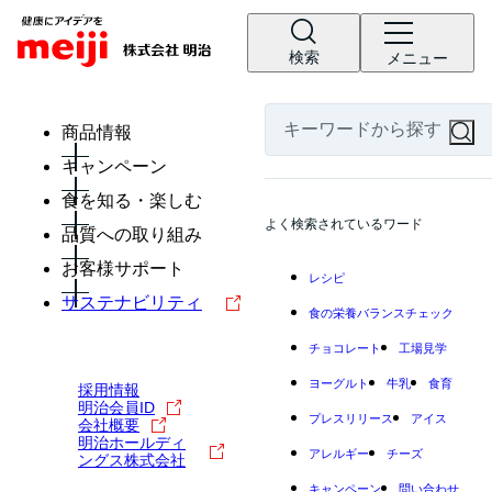
検索
メニュー
商品情報
キャンペーン
食を知る・楽しむ
よく検索されているワード
品質への取り組み
お客様サポート
レシピ
サステナビリティ
食の栄養バランスチェック
チョコレート
工場見学
ヨーグルト
牛乳
食育
採用情報
明治会員ID
プレスリリース
アイス
会社概要
明治ホールディ
アレルギー
チーズ
ングス株式会社
キャンペーン
問い合わせ