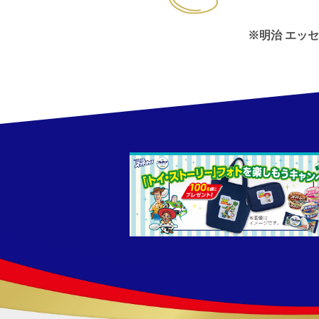
※明治 エッ