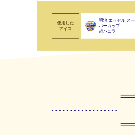
明治 エッセル スー
使用した
パーカップ
アイス
超バニラ