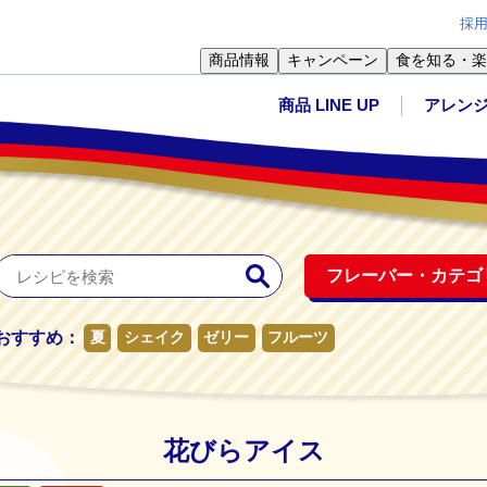
採
商品情報
キャンペーン
食を知る・楽
商品 LINE UP
アレン
フレーバー・
カテゴ
おすすめ：
夏
シェイク
ゼリー
フルーツ
花びらアイス