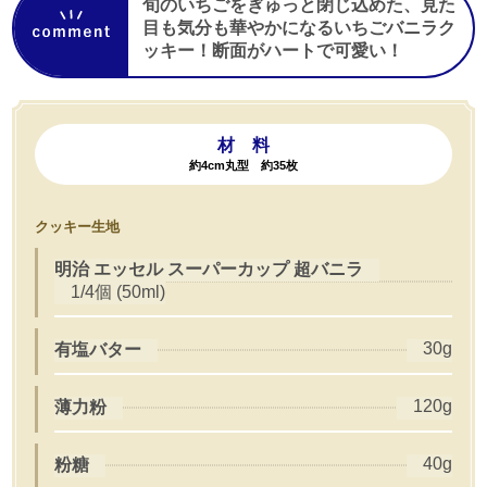
旬のいちごをぎゅっと閉じ込めた、見た
目も気分も華やかになるいちごバニラク
ッキー！断面がハートで可愛い！
材 料
約4cm丸型 約35枚
クッキー生地
明治 エッセル スーパーカップ 超バニラ
1/4個 (50ml)
30g
有塩バター
120g
薄力粉
40g
粉糖