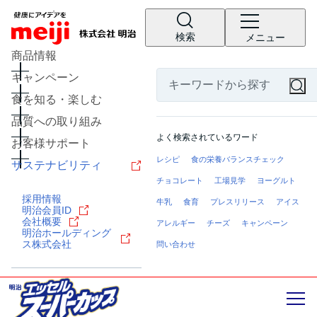
検索
メニュー
商品情報
キャンペーン
食を知る・楽しむ
品質への取り組み
よく検索されているワード
お客様サポート
レシピ
食の栄養バランスチェック
サステナビリティ
チョコレート
工場見学
ヨーグルト
採用情報
牛乳
食育
プレスリリース
アイス
明治会員ID
会社概要
アレルギー
チーズ
キャンペーン
明治ホールディング
ス株式会社
問い合わせ