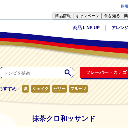
採
商品情報
キャンペーン
食を知る・楽
商品 LINE UP
アレン
フレーバー・
カテゴ
おすすめ：
夏
シェイク
ゼリー
フルーツ
抹茶クロ和ッサンド