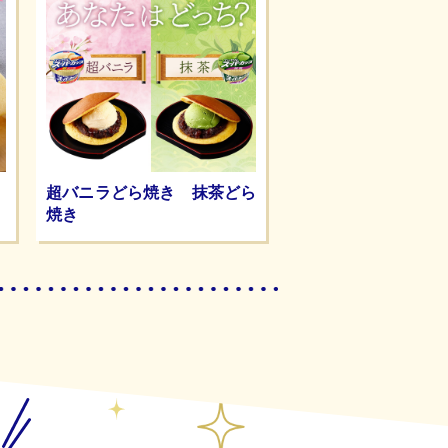
超バニラどら焼き 抹茶どら
焼き