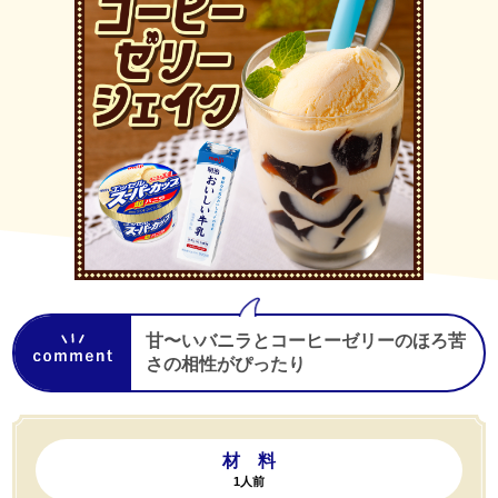
甘〜いバニラとコーヒーゼリーのほろ苦
さの相性がぴったり
材 料
1人前