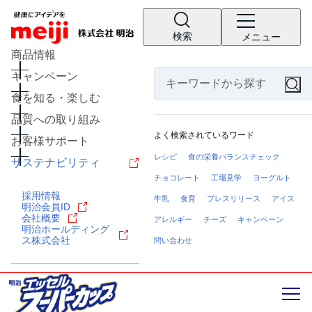
検索
メニュー
商品情報
キャンペーン
食を知る・楽しむ
品質への取り組み
よく検索されているワード
お客様サポート
レシピ
食の栄養バランスチェック
サステナビリティ
チョコレート
工場見学
ヨーグルト
採用情報
牛乳
食育
プレスリリース
アイス
明治会員ID
会社概要
アレルギー
チーズ
キャンペーン
明治ホールディング
ス株式会社
問い合わせ