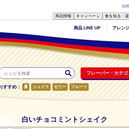
採
商品情報
キャンペーン
食を知る・楽
商品 LINE UP
アレン
フレーバー・
カテゴ
おすすめ：
夏
シェイク
ゼリー
フルーツ
白いチョコミントシェイク