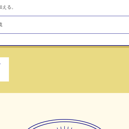
加える。
成
ー