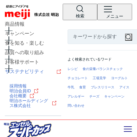
検索
メニュー
商品情報
キャンペーン
食を知る・楽しむ
品質への取り組み
よく検索されているワード
お客様サポート
レシピ
食の栄養バランスチェック
サステナビリティ
チョコレート
工場見学
ヨーグルト
採用情報
牛乳
食育
プレスリリース
アイス
明治会員ID
会社概要
アレルギー
チーズ
キャンペーン
明治ホールディング
ス株式会社
問い合わせ