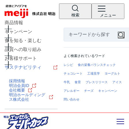
検索
メニュー
商品情報
キャンペーン
食を知る・楽しむ
品質への取り組み
よく検索されているワード
お客様サポート
レシピ
食の栄養バランスチェック
サステナビリティ
チョコレート
工場見学
ヨーグルト
採用情報
牛乳
食育
プレスリリース
アイス
明治会員ID
会社概要
アレルギー
チーズ
キャンペーン
明治ホールディング
ス株式会社
問い合わせ