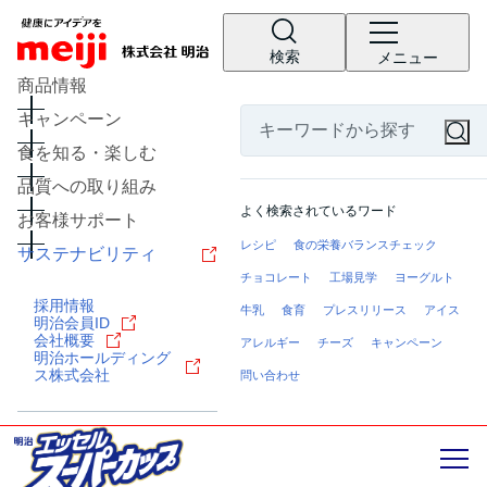
検索
メニュー
商品情報
キャンペーン
食を知る・楽しむ
品質への取り組み
よく検索されているワード
お客様サポート
レシピ
食の栄養バランスチェック
サステナビリティ
チョコレート
工場見学
ヨーグルト
採用情報
牛乳
食育
プレスリリース
アイス
明治会員ID
会社概要
アレルギー
チーズ
キャンペーン
明治ホールディング
ス株式会社
問い合わせ