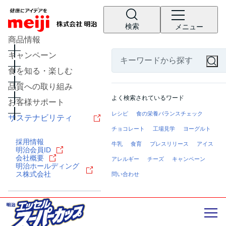
検索
メニュー
商品情報
キャンペーン
食を知る・楽しむ
品質への取り組み
よく検索されているワード
お客様サポート
レシピ
食の栄養バランスチェック
サステナビリティ
チョコレート
工場見学
ヨーグルト
採用情報
牛乳
食育
プレスリリース
アイス
明治会員ID
会社概要
アレルギー
チーズ
キャンペーン
明治ホールディング
ス株式会社
問い合わせ