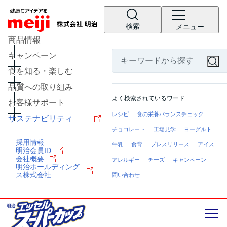
検索
メニュー
商品情報
キャンペーン
食を知る・楽しむ
品質への取り組み
よく検索されているワード
お客様サポート
レシピ
食の栄養バランスチェック
サステナビリティ
チョコレート
工場見学
ヨーグルト
採用情報
牛乳
食育
プレスリリース
アイス
明治会員ID
会社概要
アレルギー
チーズ
キャンペーン
明治ホールディング
ス株式会社
問い合わせ