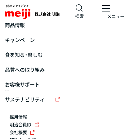
検索
メニュー
商品情報
キャンペーン
食を知る・楽しむ
品質への取り組み
お客様サポート
レシピ
食の栄養バランスチェック
チョコレート
工場見学
サステナビリティ
ヨーグルト
牛乳
食育
プレスリリース
アイス
採用情報
アレルギー
チーズ
キャンペーン
明治会員ID
会社概要
問い合わせ