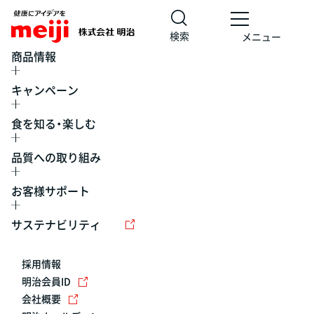
検索
メニュー
商品情報
キャンペーン
食を知る・楽しむ
品質への取り組み
お客様サポート
レシピ
食の栄養バランスチェック
チョコレート
工場見学
サステナビリティ
ヨーグルト
牛乳
食育
プレスリリース
アイス
採用情報
アレルギー
チーズ
キャンペーン
明治会員ID
会社概要
問い合わせ