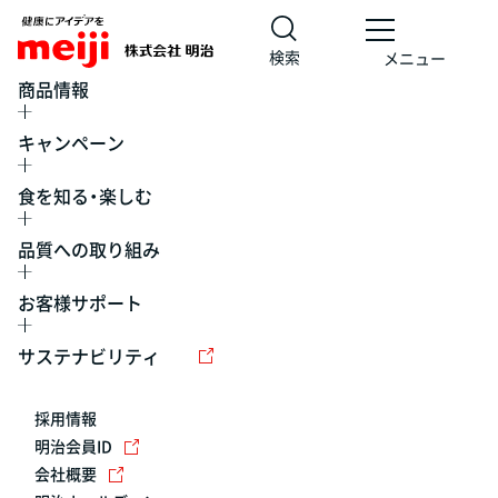
検索
メニュー
商品情報
キャンペーン
食を知る・楽しむ
品質への取り組み
お客様サポート
レシピ
食の栄養バランスチェック
チョコレート
工場見学
サステナビリティ
ヨーグルト
牛乳
食育
プレスリリース
アイス
採用情報
アレルギー
チーズ
キャンペーン
明治会員ID
会社概要
問い合わせ