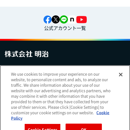
公式アカウント一覧
お問い合わせ
サイトマップ
個人情報保護について
電子公告
We use cookies to improve your experience on our
アクセシビリティへの対応方針
ご利用規約
明治グループのDX
website, to personalize content and ads, to analyze our
Cookie Settings
traffic. We share information about your use of our
website with our advertising and analytics partners, who
may combine it with other information that you have
provided to them or that they have collected from your
use of their services. Please click [Cookie Settings] to
（
｜
）
明治ホールディングス株式会社
EN
簡体
customize your cookie settings on our website.
Cookie
Meiji Seika ファルマ株式会社
Policy
Cookie Settings
OK