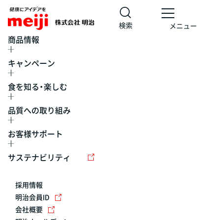
検索
メニュー
商品情報
キャンペーン
食を知る・楽しむ
品質への取り組み
お客様サポート
レシピ
食の栄養バランスチェック
チョコレート
工場見学
サステナビリティ
ヨーグルト
牛乳
食育
プレスリリース
アイス
採用情報
アレルギー
チーズ
キャンペーン
明治会員ID
会社概要
問い合わせ