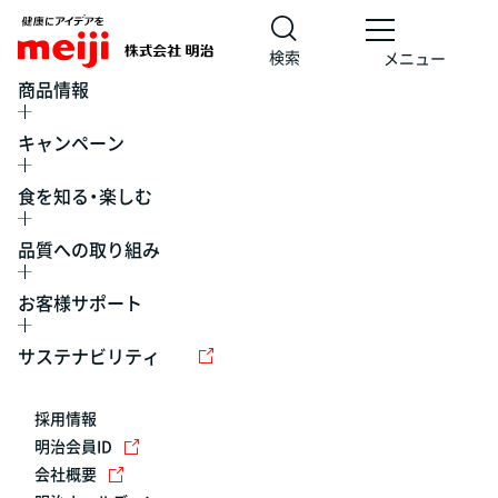
検索
メニュー
商品情報
キャンペーン
食を知る・楽しむ
品質への取り組み
お客様サポート
レシピ
食の栄養バランスチェック
チョコレート
工場見学
サステナビリティ
ヨーグルト
牛乳
食育
プレスリリース
アイス
採用情報
アレルギー
チーズ
キャンペーン
明治会員ID
会社概要
問い合わせ