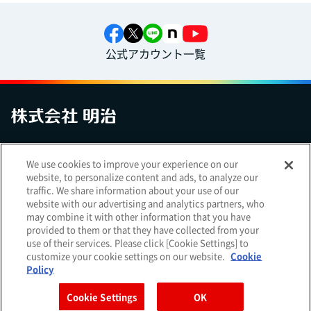
公式アカウント一覧
お問い合わせ
サイトマップ
個人情報保護について
電子公告
We use cookies to improve your experience on our
アクセシビリティへの対応方針
ご利用規約
明治グループのDX
website, to personalize content and ads, to analyze our
Cookie Settings
traffic. We share information about your use of our
website with our advertising and analytics partners, who
may combine it with other information that you have
provided to them or that they have collected from your
use of their services. Please click [Cookie Settings] to
（
｜
）
明治ホールディングス株式会社
EN
簡体
customize your cookie settings on our website.
Cookie
Meiji Seika ファルマ株式会社
Policy
Cookie Settings
OK
Copyright Meiji Co., Ltd. All Rights Reserved.