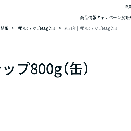
採
商品情報
キャンペーン
食を
査結果
明治ステップ800g（缶）
2021年 | 明治ステップ800g（缶）
テップ800g（缶）