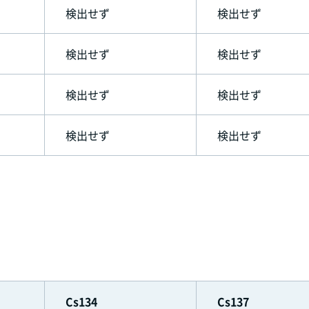
検出せず
検出せず
検出せず
検出せず
検出せず
検出せず
検出せず
検出せず
Cs134
Cs137