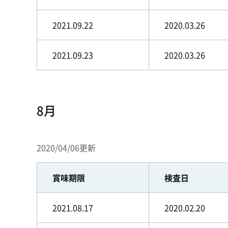
2021.09.22
2020.03.26
2021.09.23
2020.03.26
8月
2020/04/06更新
賞味期限
検査日
2021.08.17
2020.02.20