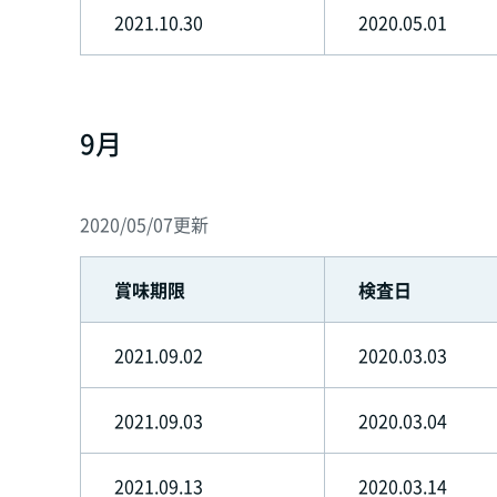
2021.10.30
2020.05.01
9月
2020/05/07更新
賞味期限
検査日
2021.09.02
2020.03.03
2021.09.03
2020.03.04
2021.09.13
2020.03.14