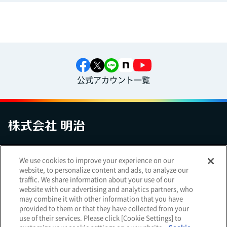
公式アカウント一覧
お問い合わせ
サイトマップ
個人情報保護について
電子公告
We use cookies to improve your experience on our
アクセシビリティへの対応方針
ご利用規約
明治グループのDX
website, to personalize content and ads, to analyze our
Cookie Settings
traffic. We share information about your use of our
website with our advertising and analytics partners, who
may combine it with other information that you have
provided to them or that they have collected from your
use of their services. Please click [Cookie Settings] to
（
｜
）
明治ホールディングス株式会社
EN
簡体