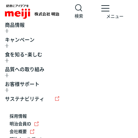
検索
メニュー
商品情報
キャンペーン
食を知る・楽しむ
品質への取り組み
お客様サポート
レシピ
食の栄養バランスチェック
チョコレート
工場見学
サステナビリティ
ヨーグルト
牛乳
食育
プレスリリース
アイス
採用情報
アレルギー
チーズ
キャンペーン
明治会員ID
会社概要
問い合わせ