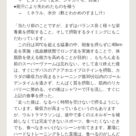
→ ビタミンC（玄米、ジャガイモ、白菜）
●発汗により失われたものを補う
→ ミネラル、水分（麩とわかめのすまし汁）
「当たり前のことですが、まずはバランス良く様々な栄
養素を摂取すること。そして摂取するタイミングにもこ
だわっています」
この日は30℃を超える猛暑の中、朝食を摂らずに40km
走を実施（低血糖状態でロング走を実施することで、体
脂肪を使える能力を高めることが目的）。もちろん走る
前のスーパーヴァームは忘れない。そして走り終えた後
は、すぐにザバスのアクアホエイプロテインを摂取。カ
ラダの吸収力が高まるトレーニング後30分以内のゴール
デンタイムを逃さず、たんぱく質を摂取し、筋肉のリカ
バリーに努める。その後はシャワーで汗を流し、すぐに
上記の食事を摂った。
「走った後は、なるべく時間を空けないで摂るようにし
ています。吸収力が高まっているというのもあります
が、ウルトラマラソンは、途中で多くのエネルギーを補
給しなくては完走できないスポーツ。食べたくないとき
でも、食べなきゃいけないシーンが出てきます。夏場に
ハードなトレーニングをした直後は、食べるのがしんど