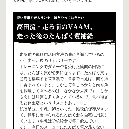
VAAM、をこれからも続けていきたいですね」
走る前の体脂肪活用方法の他に意識しているの
が、走った後のリカバリーです。
トレーニングでダメージを受けた筋肉の回復に
は、たんぱく質が必要になります。たんぱく質は
筋肉を構成する栄養素で、食事で言えば、肉や魚
に含まれています。しかし毎食しっかりと肉や魚
を調理して食べるのは、なかなか大変です。しか
も肉には脂質も多く含まれているので、食べ過ぎ
ると体重増というリスクもあります。
私は納豆、牛乳、卵といった、比較的保存がきい
て、簡単に食べられるたんぱく源を自宅に用意し
ています（牛乳は学校給食で毎日飲んでいま
す）。今日のメニューにたんぱく質が足りない