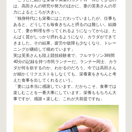
は、高田さんの研究や努力のほかに、妻の芙美さんの尽
力によるところが大きい。
「独身時代にも栄養にはこだわっていましたが、仕事も
あると、どうしても毎食きちんと摂るのは難しい。結婚
して、妻が料理を作ってくれるようになってからは、た
んぱく質がしっかり摂れるようになり、カラダができて
きました。その結果、疲労や故障も少なくなり、トレー
ニングが継続して積めています」
実は芙美さんも陸上競技経験者で、フルマラソン3時間
40分の記録を持つ市民ランナーだ。ランナー同士、カラ
ダが何を欲するのか、わかるのだろう。今では高田さん
が細かくリクエストをしなくても、栄養素をきちんと考
えた食事を出してくれるという。
「妻には本当に感謝しています。だからこそ、食事では
楽しむことを一番大事にしています。栄養ももちろん大
事ですが、感謝＋楽しむ、これが大前提ですね」