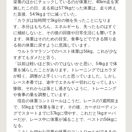
栄養のほかにチェックしているのが体重だ。40km走を実
施したこの日、走る前は57.9kgだった体重は、走り終え
た直後、54.9kgまでに減っていた。
「カラダは短時間で3kg分の物を失ったことになりま
す。水分はもちろん、エネルギーも、失ったものはすぐ
に補給しないと、その後の回復や日常生活にも響いてき
ます。体重はそのための目安。食事などでできる限り走
る前の体重に戻すように意識しています」
ウルトラマラソンでのベスト体重は56kg。これが少な
すぎてもダメだと言う。
「以前は軽いほど良いのではないかと思い、54kgまで体
重を減らしたことがあります。トレーニングではカラダ
が軽く、調整が上手くいったと思っていました。しかし
レース本番では、途中でエネルギー切れになってしまい
惨敗。それからは落とし過ぎないように、トレーニング
や食事の量を調整しています」
現在の体重コントロールはこうだ。レースの1週間前ま
で、55kgまで体重を落とす。その後、カーボローディン
グでスタートまでに57kgに増やす。これだと1kgオーバ
ーだが、レース中に体重が減ることで、ベストの56kgに
なる。
こうした細かな栄養や体重のコントロールができるの