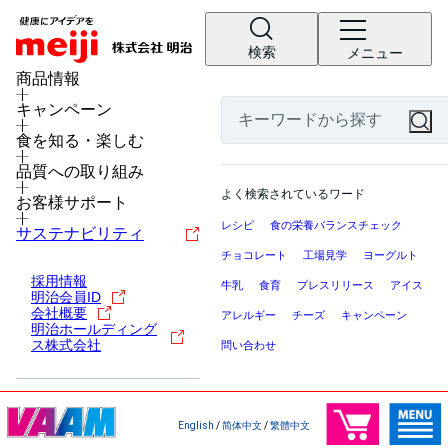
検索
メニュー
商品情報
キャンペーン
食を知る・楽しむ
品質への取り組み
よく検索されているワード
お客様サポート
レシピ
食の栄養バランスチェック
サステナビリティ
チョコレート
工場見学
ヨーグルト
採用情報
牛乳
食育
プレスリリース
アイス
明治会員ID
会社概要
アレルギー
チーズ
キャンペーン
明治ホールディング
ス株式会社
問い合わせ
English
/
简体中文
/
繁體中文