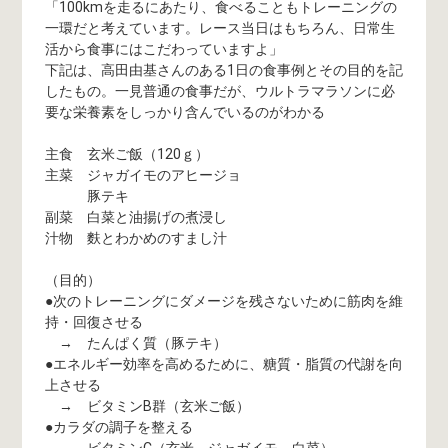
「100kmを走るにあたり、食べることもトレーニングの
一環だと考えています。レース当日はもちろん、日常生
活から食事にはこだわっていますよ」
下記は、高田由基さんのある1日の食事例とその目的を記
したもの。一見普通の食事だが、ウルトラマラソンに必
要な栄養素をしっかり含んでいるのがわかる
主食 玄米ご飯（120ｇ）
主菜 ジャガイモのアヒージョ
豚テキ
副菜 白菜と油揚げの煮浸し
汁物 麩とわかめのすまし汁
（目的）
●次のトレーニングにダメージを残さないために筋肉を維
持・回復させる
→ たんぱく質（豚テキ）
●エネルギー効率を高めるために、糖質・脂質の代謝を向
上させる
→ ビタミンB群（玄米ご飯）
●カラダの調子を整える