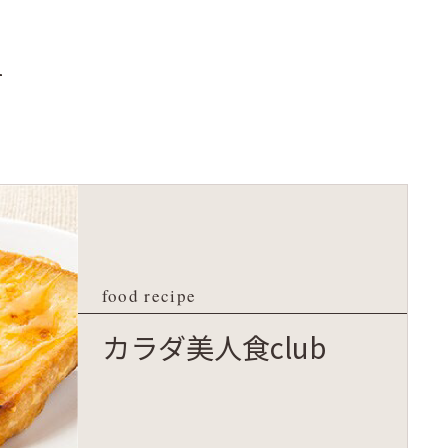
K
food recipe
カラダ美人食club