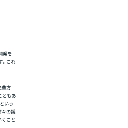
開発を
す。これ
先輩方
こともあ
くという
諤々の議
いくこと