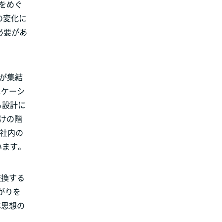
をめぐ
の変化に
必要があ
門が集結
ニケーシ
る設計に
けの階
、社内の
います。
交換する
がりを
本思想の