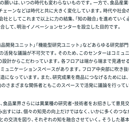
まの願いは、いつの時代も変わらないものです。一方で、食品産業
イチェーンなどは時代と共に大きく変化しています。時代や社会
、会社としてこれまで以上に力の結集、「知の融合」を進めていく
を統合して、明治イノベーションセンターを設立した目的です。
商品開発ユニット」「機能型研究ユニット」などあらゆる研究部
の活発な議論が不可欠です。そのため、このセンターはコミュ
の設計からこだわっています。各フロアは端から端まで見通せ
コミュニケーションスペースがあります。フロア中央部に吹き抜
造になっています。また、研究成果を商品につなげるためには
内のさまざまな関係者ともこのスペースで活発に議論を行って
、食品業界さらには異業種の研究者・技術者をお招きして意見
み出すには、個々の知見の向上だけではなく、いかに多くのつな
との交流を図り、それぞれの知を融合させていく。そうした基