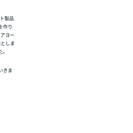
ート製品
を作り
リアヨー
能としま
た。
いきま
。