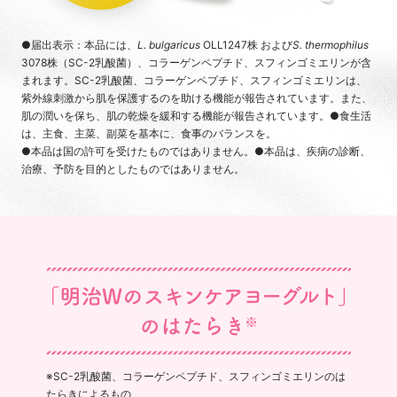
●届出表示：本品には、
L. bulgaricus
OLL1247株 および
S. thermophilus
3078株（SC-2乳酸菌）、コラーゲンペプチド、スフィンゴミエリンが含
まれます。SC-2乳酸菌、コラーゲンペプチド、スフィンゴミエリンは、
紫外線刺激から肌を保護するのを助ける機能が報告されています。また、
肌の潤いを保ち、肌の乾燥を緩和する機能が報告されています。●食生活
は、主食、主菜、副菜を基本に、食事のバランスを。
●本品は国の許可を受けたものではありません。●本品は、疾病の診断、
治療、予防を目的としたものではありません。
※SC-2乳酸菌、コラーゲンペプチド、スフィンゴミエリンのは
たらきによるもの