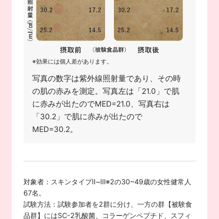
※効果には個人差があります。
写真の数字は紫外線照射量であり、その時
の肌の赤みを測定。写真左は「21.0」で肌
に赤みが出たのでMED=21.0、写真右は
「30.2」で肌に赤みが出たので
MED=30.2。
対象者：スキンタイプⅡ~Ⅲ※2の30~49歳の女性健常人
67名。
試験方法：試験参加者を2群に分け、一方の群【被験食
品群】にはSC-2乳酸菌、コラーゲンペプチド、スフィ