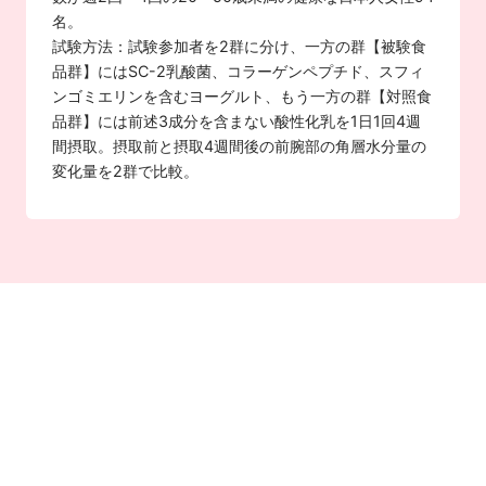
名。
試験方法：試験参加者を2群に分け、一方の群【被験食
品群】にはSC-2乳酸菌、コラーゲンペプチド、スフィ
ンゴミエリンを含むヨーグルト、もう一方の群【対照食
品群】には前述3成分を含まない酸性化乳を1日1回4週
間摂取。摂取前と摂取4週間後の前腕部の角層水分量の
変化量を2群で比較。