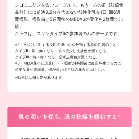
ンゴミエリンを含むヨーグルト、もう一方の群【対照食
品群】には前述3成分を含まない酸性化乳を1日1回6週
間摂取。摂取前と5週間後のMED※3の変化を2群間で比
較。
グラフは、スキンタイプⅡの参加者のみのデータです。
※2 日焼けに対する反応の違いから分類する肌の性質のこと。
タイプⅡ：常に赤くなり、その後少し皮膚色が濃くなる。
タイプⅢ：時々赤くなり、必ず皮膚色が濃くなる。
※3 MED(最小紅斑量)・・・照射24時間後に紅斑を生じるのに
必要な最小光線量。値が高いほど肌の赤みが出にくい。
※効果には個人差があります。