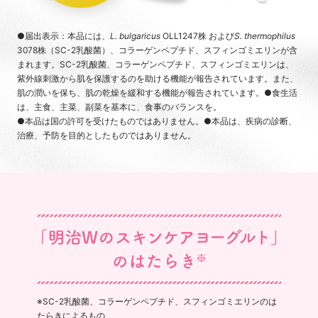
●届出表示：本品には、
L. bulgaricus
OLL1247株 および
S. thermophilus
3078株（SC-2乳酸菌）、コラーゲンペプチド、スフィンゴミエリンが含
まれます。SC-2乳酸菌、コラーゲンペプチド、スフィンゴミエリンは、
紫外線刺激から肌を保護するのを助ける機能が報告されています。また、
肌の潤いを保ち、肌の乾燥を緩和する機能が報告されています。●食生活
は、主食、主菜、副菜を基本に、食事のバランスを。
●本品は国の許可を受けたものではありません。●本品は、疾病の診断、
治療、予防を目的としたものではありません。
※SC-2乳酸菌、コラーゲンペプチド、スフィンゴミエリンのは
たらきによるもの