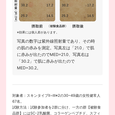
※効果には個人差があります。
写真の数字は紫外線照射量であり、その時
の肌の赤みを測定。写真左は「21.0」で肌
に赤みが出たのでMED=21.0、写真右は
「30.2」で肌に赤みが出たので
MED=30.2。
対象者：スキンタイプⅡ~Ⅲ※2の30~49歳の女性健常人
67名。
試験方法：試験参加者を2群に分け、一方の群【被験食
品群】にはSC-2乳酸菌、コラーゲンペプチド、スフィ