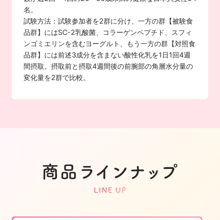
名。
試験方法：試験参加者を2群に分け、一方の群【被験食
品群】にはSC-2乳酸菌、コラーゲンペプチド、スフィ
ンゴミエリンを含むヨーグルト、もう一方の群【対照食
品群】には前述3成分を含まない酸性化乳を1日1回4週
間摂取。摂取前と摂取4週間後の前腕部の角層水分量の
変化量を2群で比較。