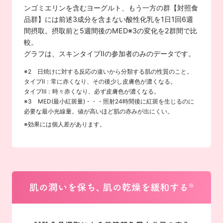
ンゴミエリンを含むヨーグルト、もう一方の群【対照食
品群】には前述3成分を含まない酸性化乳を1日1回6週
間摂取。摂取前と5週間後のMED※3の変化を2群間で比
較。
グラフは、スキンタイプⅡの参加者のみのデータです。
※2 日焼けに対する反応の違いから分類する肌の性質のこと。
タイプⅡ：常に赤くなり、その後少し皮膚色が濃くなる。
タイプⅢ：時々赤くなり、必ず皮膚色が濃くなる。
※3 MED(最小紅斑量)・・・照射24時間後に紅斑を生じるのに
必要な最小光線量。値が高いほど肌の赤みが出にくい。
※効果には個人差があります。