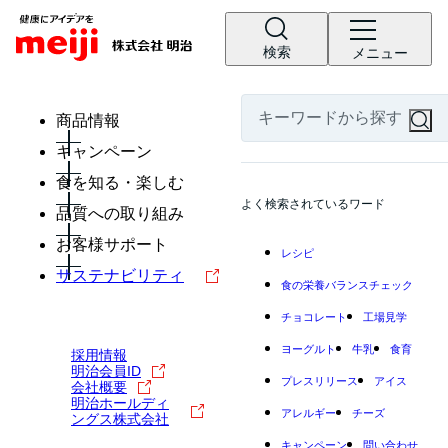
検索
メニュー
商品情報
キャンペーン
食を知る・楽しむ
よく検索されているワード
品質への取り組み
お客様サポート
レシピ
サステナビリティ
食の栄養バランスチェック
チョコレート
工場見学
ヨーグルト
牛乳
食育
採用情報
明治会員ID
プレスリリース
アイス
会社概要
明治ホールディ
アレルギー
チーズ
ングス株式会社
キャンペーン
問い合わせ