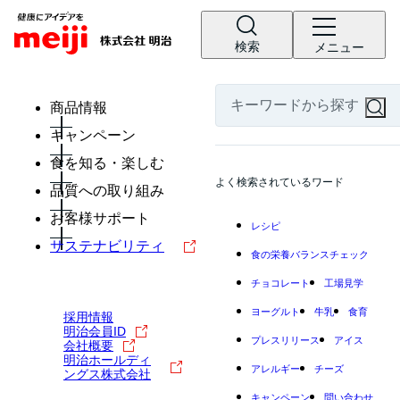
検索
メニュー
商品情報
キャンペーン
食を知る・楽しむ
よく検索されているワード
品質への取り組み
お客様サポート
レシピ
サステナビリティ
食の栄養バランスチェック
チョコレート
工場見学
ヨーグルト
牛乳
食育
採用情報
明治会員ID
プレスリリース
アイス
会社概要
明治ホールディ
アレルギー
チーズ
ングス株式会社
キャンペーン
問い合わせ