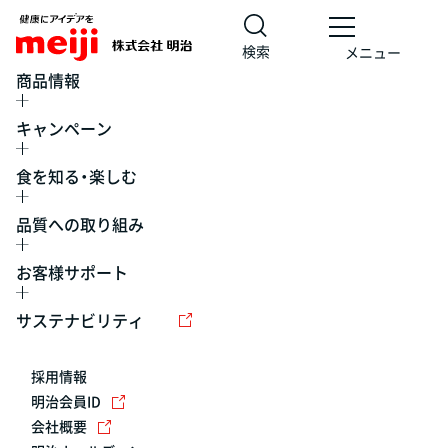
検索
メニュー
商品情報
キャンペーン
食を知る・楽しむ
品質への取り組み
お客様サポート
レシピ
食の栄養バランスチェック
チョコレート
工場見学
サステナビリティ
ヨーグルト
牛乳
食育
プレスリリース
アイス
採用情報
アレルギー
チーズ
キャンペーン
明治会員ID
会社概要
問い合わせ