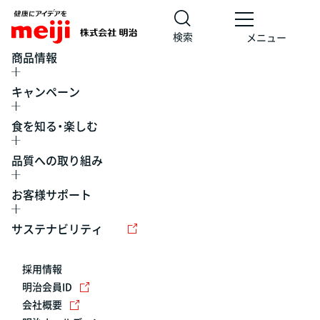
検索
メニュー
商品情報
キャンペーン
食を知る・楽しむ
品質への取り組み
お客様サポート
レシピ
食の栄養バランスチェック
チョコレート
工場見学
サステナビリティ
ヨーグルト
牛乳
食育
プレスリリース
アイス
採用情報
アレルギー
チーズ
キャンペーン
明治会員ID
会社概要
問い合わせ