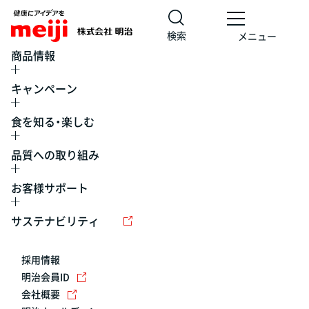
検索
メニュー
商品情報
キャンペーン
食を知る・楽しむ
品質への取り組み
お客様サポート
レシピ
食の栄養バランスチェック
チョコレート
工場見学
サステナビリティ
ヨーグルト
牛乳
食育
プレスリリース
アイス
採用情報
アレルギー
チーズ
キャンペーン
明治会員ID
会社概要
問い合わせ