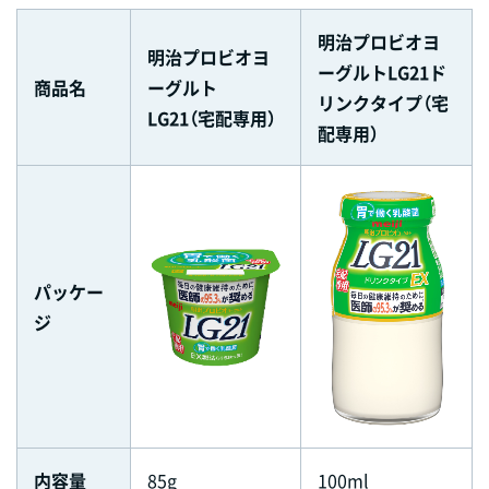
明治プロビオヨ
明治プロビオヨ
ーグルトLG21ド
商品名
ーグルト
リンクタイプ（宅
LG21（宅配専用）
配専用）
パッケー
ジ
内容量
85g
100ml