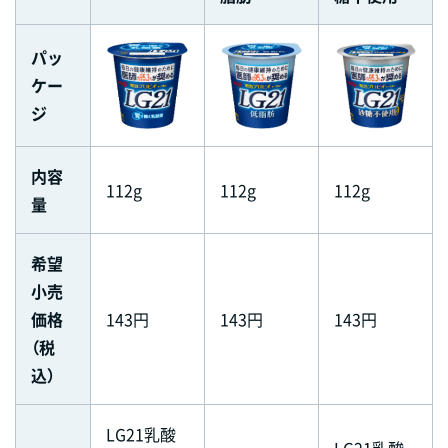
パッ
ケー
ジ
内容
112g
112g
112g
量
希望
小売
価格
143円
143円
143円
（税
込）
LG21乳酸