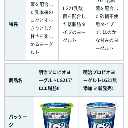
LG21乳酸
菌を配合し
LG21乳酸
菌を配合し
た乳本来の
菌を配合し
た砂糖不使
コクとすっ
特長
た低脂肪タ
用タイプ
きりとした
イプのヨー
で、ほのか
甘さを楽し
グルト
な甘みのヨ
めるヨーグ
ーグルト
ルト
明治プロビオヨ
明治プロビオヨ
商品名
ーグルトLG21ア
ーグルトLG21無
ロエ脂肪0
添加 ※新発売！
パッケー
ジ