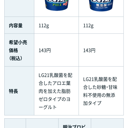
内容量
112g
112g
希望小売
価格
143円
143円
（税込）
LG21乳酸菌を配
LG21乳酸菌を配
合したアロエ葉
合した砂糖・甘味
特長
肉を加えた脂肪
料不使用の無添
ゼロタイプのヨ
加タイプ
ーグルト
明治プロビ