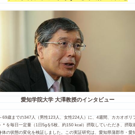
愛知学院大学 大澤教授のインタビュー
～69歳までの347人（男性123人、女性224人）に、4週間、カカオポ
＊を毎日一定量（1日5gを5枚、約150 kcal）摂取していただき、摂
身体の状態の変化を検証しました。この実証研究は、愛知県蒲郡市・愛