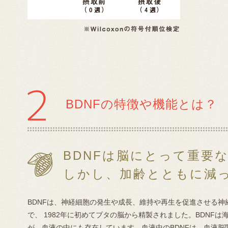
BDNFの特徴や機能とは？
BDNFは脳にとって重要
しかし、加齢とともに減
BDNFは、神経細胞の発生や成長、維持や再生を促進させる
で、 1982年に初めてブタの脳から精製されました。BDNF
が、血液の中にも存在しています。血液中のBDNFは、血液