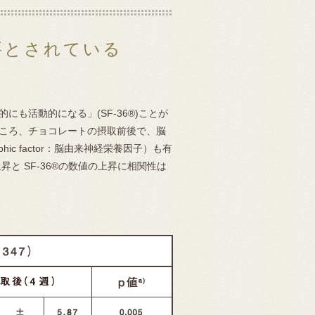
要とされている
も活動的になる」(SF-36®)ことが
ころ、チョコレートの摂取前後で、脳
ophic factor：脳由来神経栄養因子）も有
と SF-36®の数値の上昇に相関性は