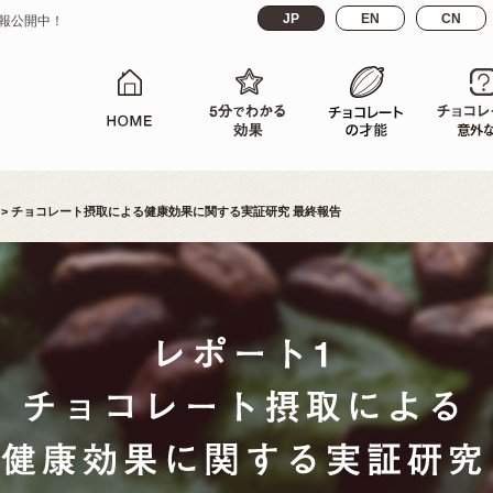
JP
EN
CN
報公開中！
> チョコレート摂取による健康効果に関する実証研究 最終報告