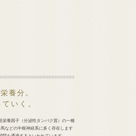
な栄養分。
っていく。
神経栄養因子（分泌性タンパク質）の一種
は海馬などの中枢神経系に多く存在します
脳関門を通過するといわれています