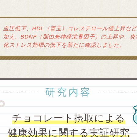
血圧低下、HDL（善玉）コレステロール値上昇な
加え、BDNF（脳由来神経栄養因子）の上昇や、炎
化ストレス指標の低下を新たに確認しました。
研究内容
チョコレート摂取による
健康効果に関する実証研究