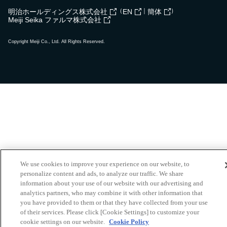
（
｜
）
明治ホールディングス株式会社
EN
簡体
Meiji Seika ファルマ株式会社
Copyright Meiji Co., Ltd. All Rights Reserved.
We use cookies to improve your experience on our website, to
personalize content and ads, to analyze our traffic. We share
information about your use of our website with our advertising and
analytics partners, who may combine it with other information that
you have provided to them or that they have collected from your use
of their services. Please click [Cookie Settings] to customize your
cookie settings on our website.
Cookie Policy