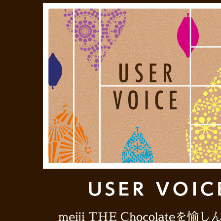
meiji THE Chocolateを愉