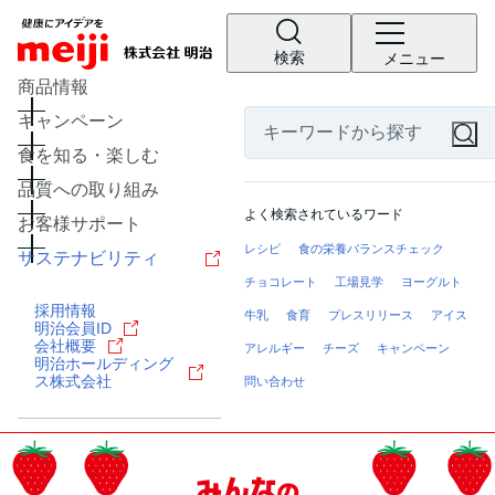
検索
メニュー
商品情報
キャンペーン
食を知る・楽しむ
品質への取り組み
よく検索されているワード
お客様サポート
レシピ
食の栄養バランスチェック
サステナビリティ
チョコレート
工場見学
ヨーグルト
採用情報
牛乳
食育
プレスリリース
アイス
明治会員ID
会社概要
アレルギー
チーズ
キャンペーン
明治ホールディング
ス株式会社
問い合わせ