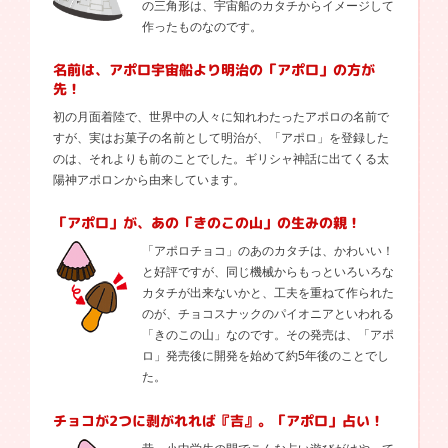
の三角形は、宇宙船のカタチからイメージして
作ったものなのです。
名前は、アポロ宇宙船より明治の「アポロ」の方が
先！
初の月面着陸で、世界中の人々に知れわたったアポロの名前で
すが、実はお菓子の名前として明治が、「アポロ」を登録した
のは、それよりも前のことでした。ギリシャ神話に出てくる太
陽神アポロンから由来しています。
「アポロ」が、あの「きのこの山」の生みの親！
「アポロチョコ」のあのカタチは、かわいい！
と好評ですが、同じ機械からもっといろいろな
カタチが出来ないかと、工夫を重ねて作られた
のが、チョコスナックのパイオニアといわれる
「きのこの山」なのです。その発売は、「アポ
ロ」発売後に開発を始めて約5年後のことでし
た。
チョコが2つに剥がれれば『吉』。
「アポロ」占い！