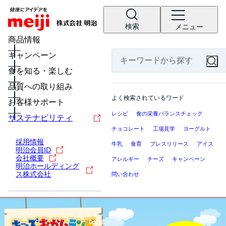
検索
メニュー
商品情報
キャンペーン
食を知る・楽しむ
品質への取り組み
よく検索されているワード
お客様サポート
レシピ
食の栄養バランスチェック
サステナビリティ
チョコレート
工場見学
ヨーグルト
採用情報
牛乳
食育
プレスリリース
アイス
明治会員ID
会社概要
アレルギー
チーズ
キャンペーン
明治ホールディング
ス株式会社
問い合わせ