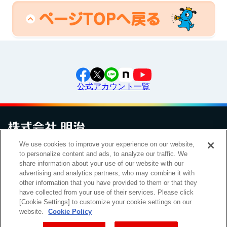
公式アカウント一覧
We use cookies to improve your experience on our website,
お問い合わせ
サイトマップ
個人情報保護について
電子公告
to personalize content and ads, to analyze our traffic. We
アクセシビリティへの対応方針
ご利用規約
明治グループのDX
share information about your use of our website with our
Cookie Settings
advertising and analytics partners, who may combine it with
other information that you have provided to them or that they
have collected from your use of their services. Please click
[Cookie Settings] to customize your cookie settings on our
（
｜
）
明治ホールディングス株式会社
EN
簡体
website.
Cookie Policy
Meiji Seika ファルマ株式会社