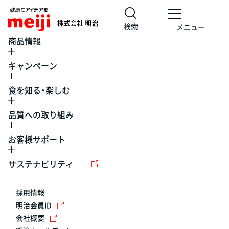
検索
メニュー
商品情報
キャンペーン
食を知る・楽しむ
品質への取り組み
お客様サポート
レシピ
食の栄養バランスチェック
チョコレート
工場見学
サステナビリティ
ヨーグルト
牛乳
食育
プレスリリース
アイス
採用情報
アレルギー
チーズ
キャンペーン
明治会員ID
会社概要
問い合わせ