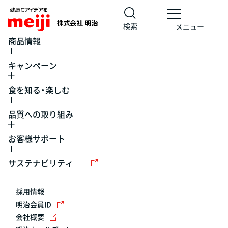
検索
メニュー
商品情報
キャンペーン
食を知る・楽しむ
品質への取り組み
お客様サポート
レシピ
食の栄養バランスチェック
チョコレート
工場見学
サステナビリティ
ヨーグルト
牛乳
食育
プレスリリース
アイス
採用情報
アレルギー
チーズ
キャンペーン
明治会員ID
会社概要
問い合わせ