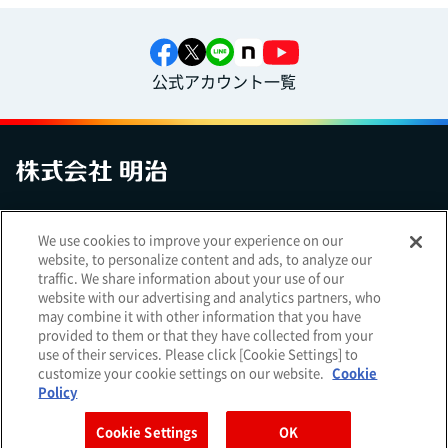
公式アカウント一覧
お問い合わせ
サイトマップ
個人情報保護について
電子公告
We use cookies to improve your experience on our
アクセシビリティへの対応方針
ご利用規約
明治グループのDX
website, to personalize content and ads, to analyze our
Cookie Settings
traffic. We share information about your use of our
website with our advertising and analytics partners, who
may combine it with other information that you have
provided to them or that they have collected from your
use of their services. Please click [Cookie Settings] to
（
｜
）
明治ホールディングス株式会社
EN
簡体
customize your cookie settings on our website.
Cookie
Meiji Seika ファルマ株式会社
Policy
Cookie Settings
OK
Copyright Meiji Co., Ltd. All Rights Reserved.